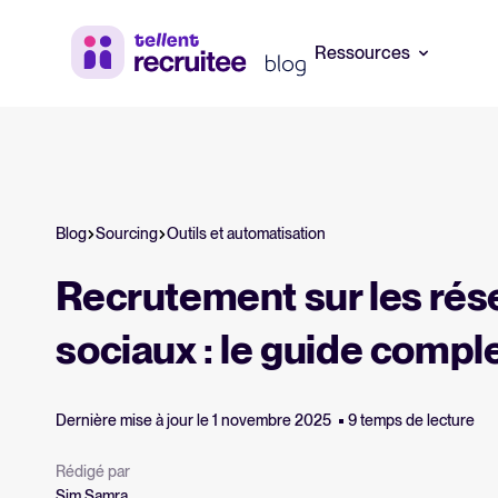
Ressources
Ressources RH et
Guide logic
recrutement
Tout savoir su
Ebooks, rapports, modèles et
Blog
Sourcing
Outils et automatisation
checklists gratuits.
Calculateur
Recrutement sur les ré
Estimez vos 
Webinaires
Tellent Recrui
sociaux : le guide compl
Sessions à la demande avec des
experts.
Tellent Rec
Découvrez not
Dernière mise à jour le 1 novembre 2025
9 temps de lecture
recrutement
Rédigé par
Sim Samra