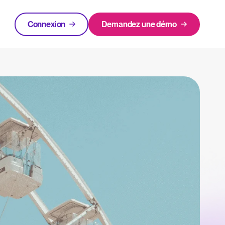
Connexion
Demandez une démo
ment
EN VEDETTE
klists gratuits.
Login
 experts.
Rapport 2025 sur le recrutement
ent Recruitee
En savoir plus