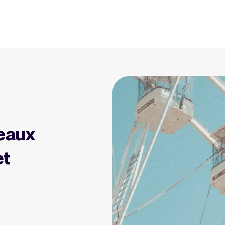
Ressources
Ressources RH et recrute
Ebooks, rapports, modèles et chec
iel ATS
r les logiciels ATS
Webinaires
 de ROI
Sessions à la demande avec des
seaux
économies avec
tee
Guide logiciel ATS
et
Tout savoir sur les logiciels ATS
ruitee
re logiciel de
Calculateur de ROI
Estimez vos économies avec Tell