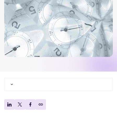
Tellent Recruitee ROI-Rechner
Erstellen Sie Ihren Business Case für Tellent Recruitee und sehen Sie
Ihre Einsparungen.
Tellent Recruitee
Bereit, Ihr Recruiting auf das nächste Level zu bringen? Erfahren Sie
mehr über unsere Plattform.
EMPFOHLEN
Was ist eine Lebenslaufanalyse?
Wie kann man die Zeit für CV-Screenings
verkürzen?