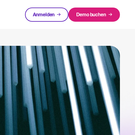
Anmelden
Demo buchen
urcen
EMPFOHLEN
rlagen und Checklisten.
Login
innen rund um Recruiting-Themen.
cruiting
 warum ist es wichtigt und wie kann ein ATS helfen, eine erfolgreiche Strategie
Recruiting per WhatsApp: So
geht's smart
Lesen
in Bewerbermanagementsystem zu bewerten und zu nutzen.