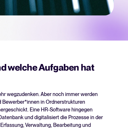
hner
 für Tellent Recruitee und sehen Sie Ihre Einsparungen.
chste Level zu bringen? Erfahren Sie mehr über unsere Plattform.
nd welche Aufgaben hat
mehr wegzudenken. Aber noch immer werden
und Bewerber*innen in Ordnerstrukturen
 hergeschickt. Eine HR-Software hingegen
Recruiting per WhatsApp: So
atenbank und digitalisiert die Prozesse in der
geht's smart
Erfassung, Verwaltung, Bearbeitung und