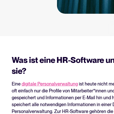
tform.
Tellent Recruitee ROI-Rec
Erstellen Sie Ihren Business Case
Tellent Recruitee
Bereit, Ihr Recruiting auf das nä
Was ist eine HR-Software u
EMPFOHLEN
sie?
Eine
digitale Personalverwaltung
ist heute nicht 
oft einfach nur die Profile von Mitarbeiter*innen 
gespeichert und Informationen per E-Mail hin und
speichert alle notwendigen Informationen in einer D
Personalverwaltung. Zur HR-Software gehören die 