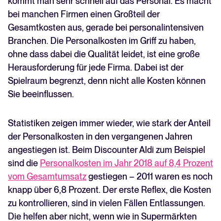
kommt man sehr schnell auf das Personal. Es macht
Formel für die Berechnung von Personalkosten
Recruiting per WhatsApp: So
bei manchen Firmen einen Großteil der
Wichtige Personalkosten Kennzahlen
geht's smart
Gesamtkosten aus, gerade bei personalintensiven
So können Sie Personalkosten senken
Lesen
Branchen. Die Personalkosten im Griff zu haben,
ohne dass dabei die Qualität leidet, ist eine große
Herausforderung für jede Firma. Dabei ist der
Spielraum begrenzt, denn nicht alle Kosten können
Sie beeinflussen.
Statistiken zeigen immer wieder, wie stark der Anteil
der Personalkosten in den vergangenen Jahren
angestiegen ist. Beim Discounter Aldi zum Beispiel
sind die
Personalkosten im Jahr 2018 auf 8,4 Prozent
vom Gesamtumsatz
gestiegen – 2011 waren es noch
knapp über 6,8 Prozent. Der erste Reflex, die Kosten
zu kontrollieren, sind in vielen Fällen Entlassungen.
Die helfen aber nicht, wenn wie in Supermärkten