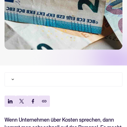
Tellent Recruitee ROI-Rechner
Erstellen Sie Ihren Business Case für Tellent Recruitee und sehen Sie
Ihre Einsparungen.
Tellent Recruitee
Bereit, Ihr Recruiting auf das nächste Level zu bringen? Erfahren Sie
mehr über unsere Plattform.
EMPFOHLEN
Unterschiedliche Arten von Personalkosten
Die aktuellen Arbeitgeber*innen-Anteile an der
Sozialversicherung
Die Beitragsbemessungsgrenze – Hilfe für
Arbeitgeber*innen
Wenn Unternehmen über Kosten sprechen, dann
Lohn und Gehalt – der Unterschied