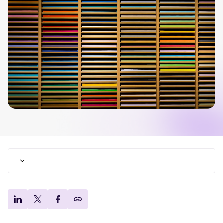
Tellent Recruitee ROI-Rechner
Erstellen Sie Ihren Business Case für Tellent Recruitee und sehen Sie
Ihre Einsparungen.
Tellent Recruitee
Bereit, Ihr Recruiting auf das nächste Level zu bringen? Erfahren Sie
mehr über unsere Plattform.
EMPFOHLEN
Grundlegender Bewusstseinswandel in der
Personalbeschaffung
Buzzwords 2024: Was bleibt auch 2025 ein Thema?