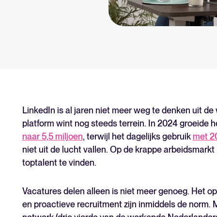
Tellent Recruitee
Klaar om je werving naar een hog
FEATURED
LinkedIn is al jaren niet meer weg te denken uit de
platform wint nog steeds terrein. In 2024 groeide 
naar 5,5 miljoen
, terwijl het dagelijks gebruik
met 2
niet uit de lucht vallen. Op de krappe arbeidsmarkt
toptalent te vinden.
Vacatures delen alleen is niet meer genoeg. Het 
en proactieve recruitment zijn inmiddels de norm. 