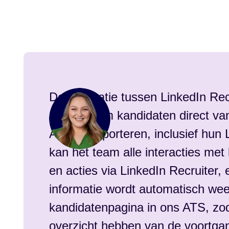
De integratie tussen LinkedIn Re
mogelijk om kandidaten direct van
ATS te importeren, inclusief hun 
kan het team alle interacties met
en acties via LinkedIn Recruiter, 
informatie wordt automatisch we
kandidatenpagina in ons ATS, zod
overzicht hebben van de voortga