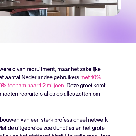
er niveau te tillen? Ontdek meer over ons platform.
 wereld van recruitment, maar het zakelijke
het aantal Nederlandse gebruikers
met 10%
0% toenam naar 1,2 miljoen
. Deze groei komt
 moeten recruiters alles op alles zetten om
The State of Hiring in 2025
opbouwen van een sterk professioneel netwerk
Lees hele verhaal
Met de uitgebreide zoekfuncties en het grote