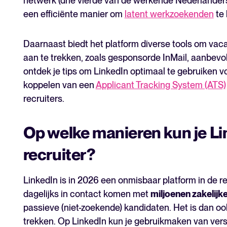
netwerk (drie vierde van de werkende Nederlanders l
een efficiënte manier om
latent werkzoekenden
te 
Daarnaast biedt het platform diverse tools om vaca
aan te trekken, zoals gesponsorde InMail, aanbevole
ontdek je tips om LinkedIn optimaal te gebruiken v
koppelen van een
Applicant Tracking System (ATS)
recruiters.
Op welke manieren kun je Li
recruiter?
LinkedIn is in 2026 een onmisbaar platform in de r
dagelijks in contact komen met
miljoenen zakelijk
passieve (niet-zoekende) kandidaten. Het is dan oo
trekken. Op LinkedIn kun je gebruikmaken van versc