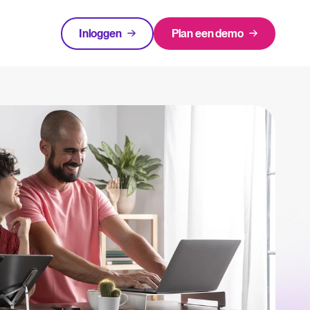
Inloggen
Plan een demo
apport
FEATURED
en in 2025.
Login
ATS te beoordelen én te gebruiken.
waarom het belangrijk is en hoe een ATS helpt bij een succesvolle strategie.
lator
The State of Hiring in 2025
n met Tellent Recruitee.
Lees hele verhaal