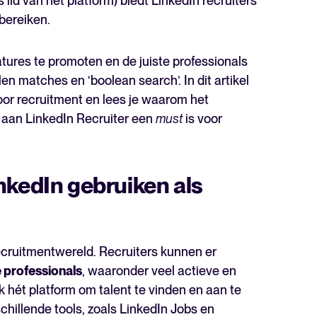
id van het platform) biedt LinkedIn recruiters
bereiken.
tures te promoten en de juiste professionals
n matches en ‘boolean search’. In dit artikel
oor recruitment en lees je waarom het
aan LinkedIn Recruiter een
must
is voor
nkedIn gebruiken als
ecruitmentwereld. Recruiters kunnen er
e professionals
, waaronder veel actieve en
k hét platform om talent te vinden en aan te
hillende tools, zoals LinkedIn Jobs en